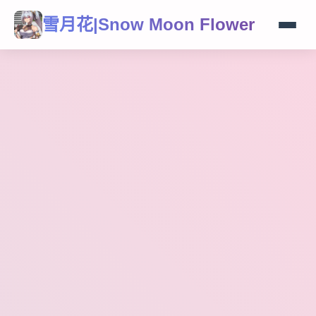
雪月花|Snow Moon Flower