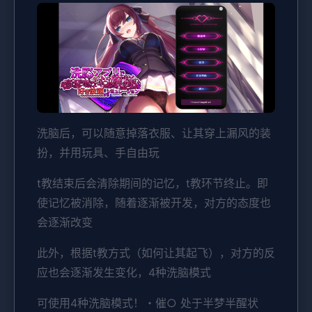
洗脑后，可以随意掉落衣服、让其穿上漏风的装
扮，并用玩具、手自由玩
t教结束后会清除期间的记忆，t教环节终止。即
使记忆被消除，随着逐渐被开发，对方的态度也
会逐渐改变
此外，根据t教方式（如何让其起飞），对方的反
应也会逐渐发生变化，4种洗脑模式
可使用4种洗脑模式！・催○ 处于半梦半醒状