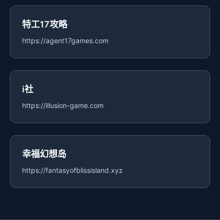
特工17攻略
https://agent17games.com
i社
https://illusion-game.com
幸福幻想岛
https://fantasyofblissisland.xyz