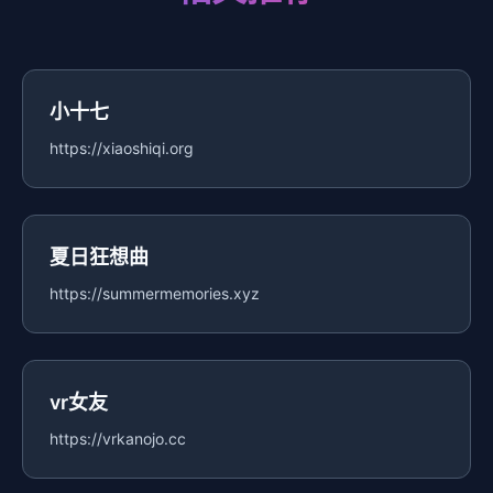
小十七
https://xiaoshiqi.org
夏日狂想曲
https://summermemories.xyz
vr女友
https://vrkanojo.cc