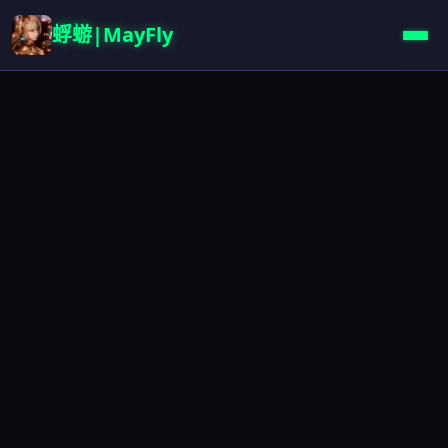
蜉蝣|MayFly