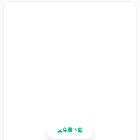
文件。这被称为
“覆盖法”。这是独5无二简单的安装方法，但除
非您事先复制原始文件，否则您将无法将竞技
恢复到安装前的状态。
汉化版下载 AI少女|MOD
不覆盖文件而只是将文件添加到AI稀少女竞技
完整版游戏，免费体验
配置文件夹的模组也称为 HardMod，以区别
于 zipmod。
2.3M+
总下载量
4.9/5
用户评分
900K+
活跃用户
免费下载