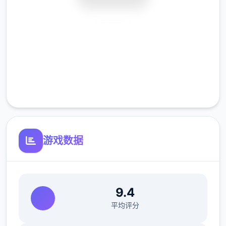
Zipmod
安全下载
高速安装
完全免费
客服支持
这是5种无需解压即可运行的模组，文件扩展
游戏数据
名为 .zipmod（或简称 .zip）。这样做的好处
是，您可以安装和卸载模组，而无需修改竞技
配置文件，只需将它们放在指定的文件夹中即
可。
9.4
平均评分
回滚到之前的状态很容易，但您需要事先准备
好 BepInEx 及其插件“Sideloader” 。