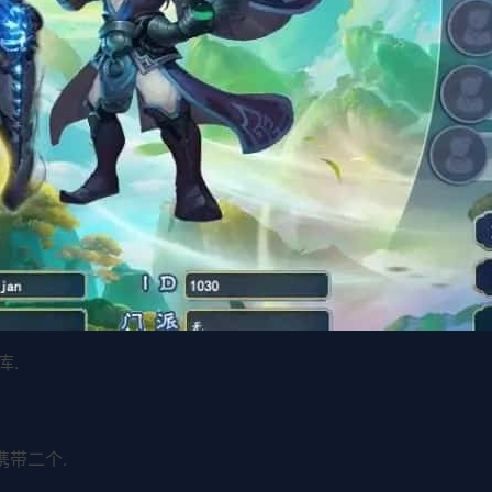
库.
携带二个.