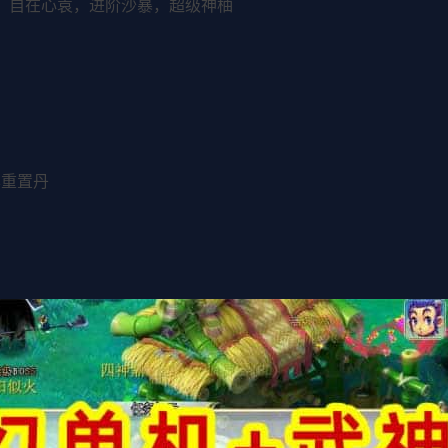
镰，自在心袁，进阶沙暴，超级神柚
本重置丹