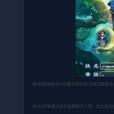
[新增]新增会员卡功能共享仓库.共享召唤兽仓
[优化]同等级法宝只能携带五个项，优化成可