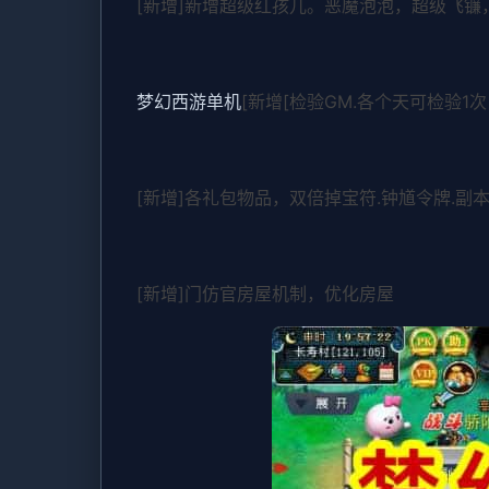
[新增]新增超级红孩儿。恶魔泡泡，超级飞
梦幻西游单机
[新增[检验GM.各个天可检验1次
[新增]各礼包物品，双倍掉宝符.钟馗令牌.副
[新增]门仿官房屋机制，优化房屋