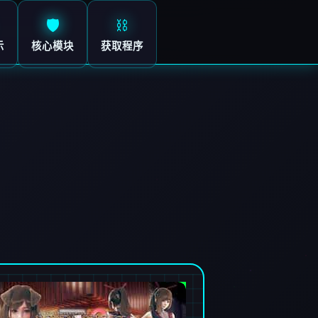
🛡️
⛓️
示
核心模块
获取程序