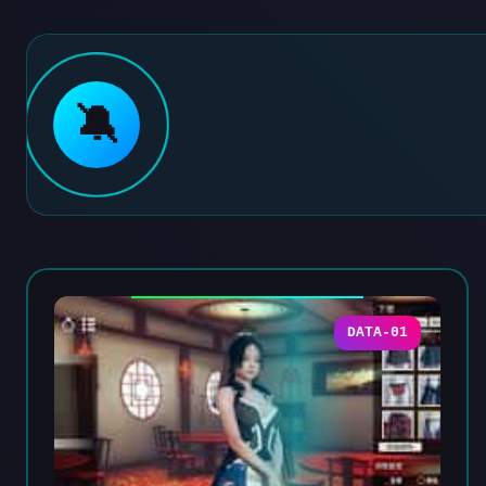
🔕
DATA-01