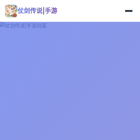
仗剑传说|手游