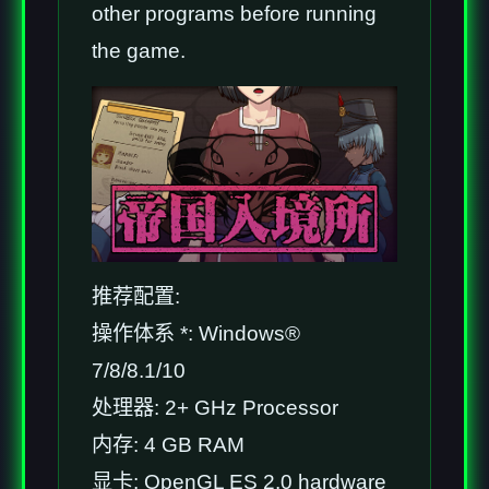
other programs before running
the game.
推荐配置:
操作体系 *: Windows®
7/8/8.1/10
处理器: 2+ GHz Processor
内存: 4 GB RAM
显卡: OpenGL ES 2.0 hardware