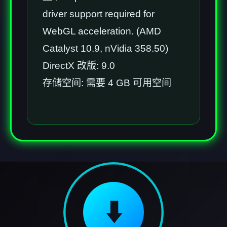
driver support required for
WebGL acceleration. (AMD
Catalyst 10.9, nVidia 358.50)
DirectX 改版: 9.0
存储空间: 需要 4 GB 可用空间
⬇️