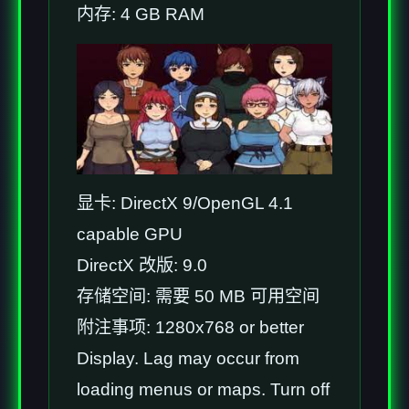
内存: 4 GB RAM
显卡: DirectX 9/OpenGL 4.1
capable GPU
DirectX 改版: 9.0
存储空间: 需要 50 MB 可用空间
附注事项: 1280x768 or better
Display. Lag may occur from
loading menus or maps. Turn off