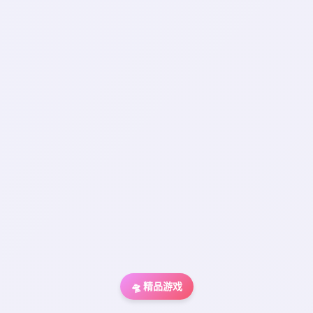
🛸 精品游戏