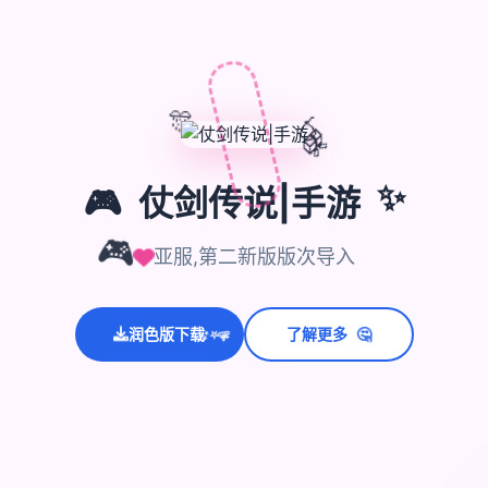
🎊
🎈
🎁
🎮
仗剑传说|手游
✨
🎮
亚服,第二新版版次导入
💫
🤔
润色版下载
了解更多
✨
⭐