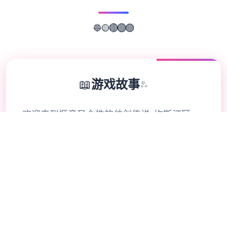
🔵
🟡
🟣
🔴
🟢
📖
游戏故事
✨
欢迎来到惬意又个性的仗剑传说-坎斯汀区
域！ 在坎斯汀区域中，你将化身为勇敢的经
历者，在杖剑双子的协助下拯救这片大陆。在
这里，你将拨开层层迷雾，洞察散落各地的珍
稀宝物，品味自由探索的异区域经历。 超过
200种本领自由搭配，打造专属于你的比拼风
格。当然，旅途中你也会邂逅来自各地的伙