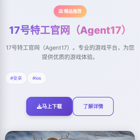
📀 精品推荐
17号特工官网（Agent17）
17号特工官网（Agent17）。专业的游戏平台，为您
提供优质的游戏体验。
#安卓
#ios
马上下载
了解详情