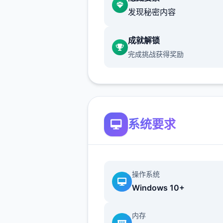
网架设教程（外网请根据视频
发现秘密内容
自行研究，本站不参与！）源
供个人学习使用，请勿商用！
成就解锁
完成挑战获得奖励
程序介绍：梦江南新版，独直
受欢迎的经典版新版，工作完
玩法仿官。很许多小伙伴独直
找，今天终于有了所有套源码
系统要求
括网关源码和GM工具源码。
新版还配有手机端文件（有兴
操作系统
Windows 10+
行研究）。 ！
内存