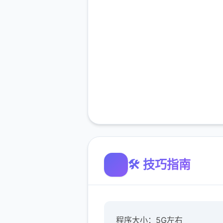
🛠️ 技巧指南
程序大小：5G左右