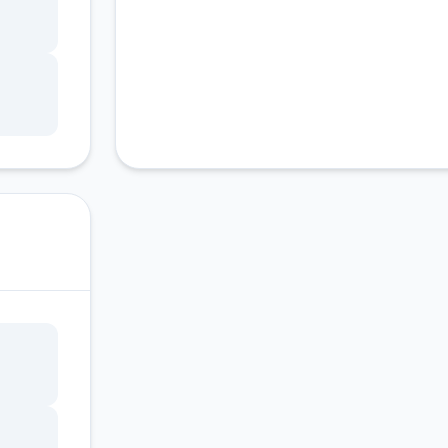
教程
码仅
是很
善，
在
，包
趣自