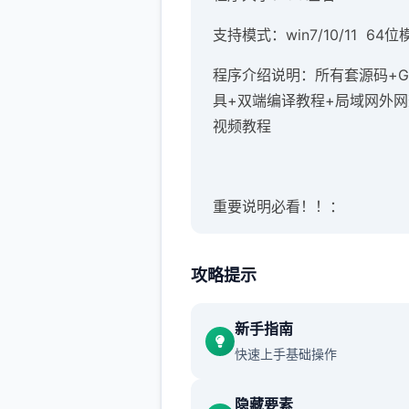
支持模式：win7/10/11 64位
程序介绍说明：所有套源码+G
具+双端编译教程+局域网外
视频教程
重要说明必看！！：
1、
梦幻西游单机
新版包括所有
码，及建架设设教程。虽说已
攻略提示
完善，但不保证完美！这点老
该都知道，只要是网单就独定
新手指南
BUG，不可避免
快速上手基础操作
2、本站录制了详细的局域网
隐藏要素