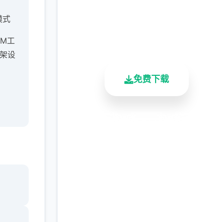
完整版游戏，免费体验
模式
2.3M+
4.9/5
900K+
M工
总下载量
用户评分
活跃用户
网架设
免费下载
安全下载
高速安装
完全免费
套源
客服支持
经很
手应
存在
及外