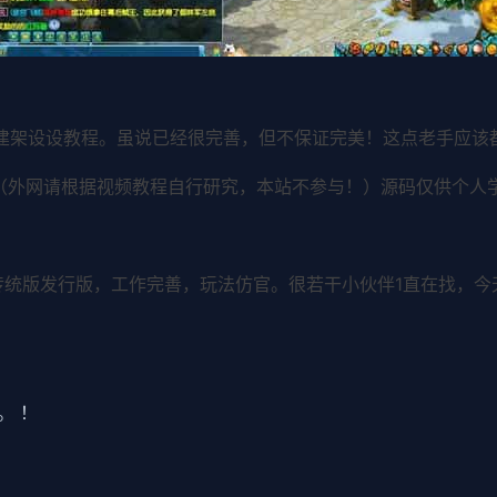
建架设设教程。虽说已经很完善，但不保证完美！这点老手应该都
（外网请根据视频教程自行研究，本站不参与！）源码仅供个人
传统版发行版，工作完善，玩法仿官。很若干小伙伴1直在找，今
。 ！