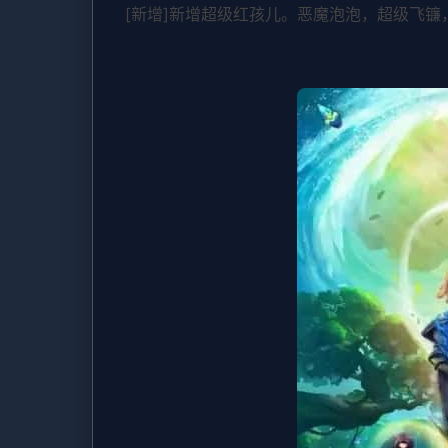
[新增]新增超级红孩儿。恶魔泡泡，超级飞