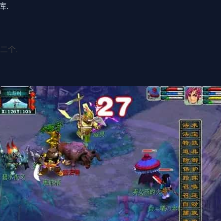
库.
二个.