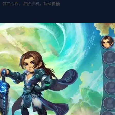
镰，自在心袁，进阶沙暴，超级神柚