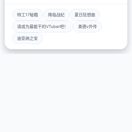
特工17秘籍
降临战纪
夏日狂想曲
请成为最能干的VTuber吧！
美德v外传
迪亚纳之宝
🔭 游戏详情