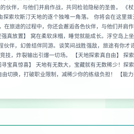
的伙伴，与他们并肩作战，共同检验隐秘的圣兽。 《
由探索坎斯汀天地的逐个独唯一角落。 你将会在这里
，在旅途的过程中，你还会邂逅各色伙伴，与他们并肩作
变强真放置】 窝在柔软床榻，睡觉就能成长。浮空岛上
路程伙伴，幻兽结伴同游。谈笑间战胜强敌，旅途有你才诙
竞技，炸裂输出引爆一切场。 【天地探索真自由】 探
图寻宝真惊喜】 天地有无数大，宝藏就有无数稀少！探
自由切换，打破职业限制，减稀少你的练级负担！ 【能