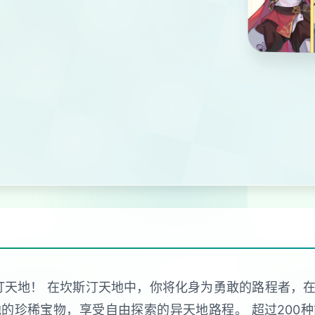
汀天地！ 在坎斯汀天地中，你将化身为勇敢的路程者，
的珍稀宝物，享受自由探索的异天地路程。 超过200