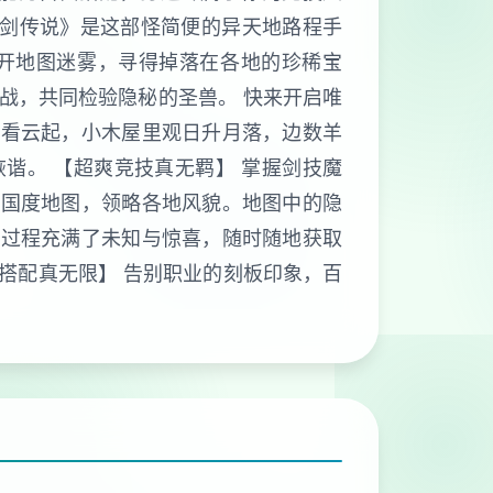
杖剑传说》是这部怪简便的异天地路程手
拨开地图迷雾，寻得掉落在各地的珍稀宝
战，共同检验隐秘的圣兽。 快来开启唯
坐看云起，小木屋里观日升月落，边数羊
谐。 【超爽竞技真无羁】 掌握剑技魔
索国度地图，领略各地风貌。地图中的隐
索过程充满了未知与惊喜，随时随地获取
力搭配真无限】 告别职业的刻板印象，百