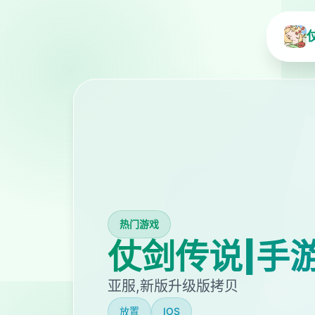
热门游戏
仗剑传说|手
亚服,新版升级版拷贝
放置
IOS