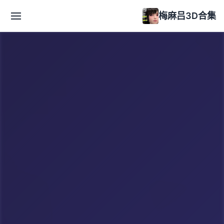
梅麻吕3D合集